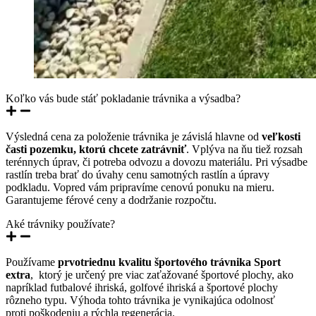
Koľko vás bude stáť pokladanie trávnika a výsadba?
Výsledná cena za položenie trávnika je závislá hlavne od
veľkosti
časti pozemku, ktorú chcete zatrávniť
. Vplýva na ňu tiež rozsah
terénnych úprav, či potreba odvozu a dovozu materiálu. Pri výsadbe
rastlín treba brať do úvahy cenu samotných rastlín a úpravy
podkladu. Vopred vám pripravíme cenovú ponuku na mieru.
Garantujeme férové ceny a dodržanie rozpočtu.
Aké trávniky používate?
Používame
prvotriednu kvalitu športového trávnika Sport
extra
, ktorý je určený pre viac zaťažované športové plochy, ako
napríklad futbalové ihriská, golfové ihriská a športové plochy
rôzneho typu. Výhoda tohto trávnika je vynikajúca odolnosť
proti poškodeniu a rýchla regenerácia.