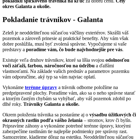
pokládku špičkového trávnika na kľúč
za dobrú cenu.
Celý
okres Galanta a okolie.
Pokladanie trávnikov - Galanta
Zeleň je neoddeliteľnou súčasťou väčšiny exteriérov. Skrášli váš
pozemok a zároveň prinesie aj praktické benefity. Aby vám však
dobre poslúžila, musí byť zvolená správne. Vypočujeme si vaše
predstavy a
poradíme vám, čo bude najvhodnejšie pre vás
.
Existuje veľa druhov trávnikov, ktoré sa líšia svojou
odolnosťou
voči záťaži, farbou, náročnosťou na údržbu
a ďalšími
vlastnosťami. Na základe vašich predstáv a parametrov pozemku
vám odporučíme, aký typ sa vám najviac oplatí.
Vykonáme
terénne úpravy
a trávnik odborne položíme na
predpripravené plochy. Poradíme vám, ako sa o neho správne starať
a ktorým častým chybám sa vyhýbať, aby váš pozemok zdobil po
dlhé roky.
Trávniky Galanta a okolie.
Okrem položenia trávnika sa postaráme aj o
výsadbu úžitkových či
okrasných rastlín podľa vášho želania
– stromov, krov či bylín.
Pripravíme záhony a vykonáme potrebné terénne úpravy, ktorými
zabezpečíme rastlinám tie najlepšie podmienky pre správny rast.
Samozrejme, kladieme dôraz na estetiku. Neoddeliteľnou súčasťou