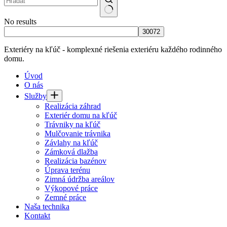
No results
Exteriéry na kľúč - komplexné riešenia exteriéru každého rodinného
domu.
Úvod
O nás
Služby
Realizácia záhrad
Exteriér domu na kľúč
Trávniky na kľúč
Mulčovanie trávnika
Závlahy na kľúč
Zámková dlažba
Realizácia bazénov
Úprava terénu
Zimná údržba areálov
Výkopové práce
Zemné práce
Naša technika
Kontakt