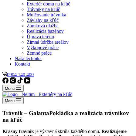
Exteriér domu na kľúč
Trávniky na kľúč
Mulčovanie trávnika
Závlahy na kľúč
Zámková dlažba
Realizácia bazénov
Úprava terénu
Zimná údržba areálov
Výkopové práce
Zemné práce
Naša technika
Kontakt
0904 140 400
Menu
Menu
Trávnik – Galanta
Pokládka a realizácia trávnikov
na kľúč
Krásny trávnik
je výstavná skriňa každého domu.
Realizujeme