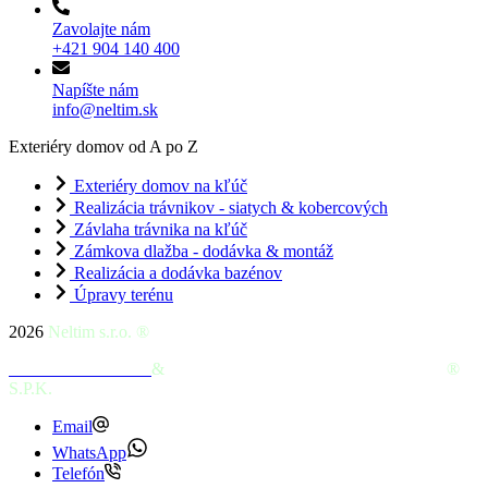
Zavolajte nám
+421 904 140 400
Napíšte nám
info@neltim.sk
Exteriéry domov od A po Z
Exteriéry domov na kľúč
Realizácia trávnikov - siatych & kobercových
Závlaha trávnika na kľúč
Zámkova dlažba - dodávka & montáž
Realizácia a dodávka bazénov
Úpravy terénu
2026
Neltim s.r.o. ®
Tvorba web stránok
&
SEO – optimalizácia pre vyhľadávače
|
®
S.P.K.
Email
WhatsApp
Telefón