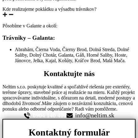
Kde realizujeme pokládku a výsadbu trávnikov?
Pôsobíme v Galante a okolí:
Trávniky –
Galanta:
Abrahám, Čierna Voda, Čierny Brod, Dolná Streda, Dolné
Saliby, Dolný Chotár, Galanta, Gáň, Horné Saliby, Hoste,
Jánovce, Jelka, Kajal, Košúty, Kráľov Brod, Malá Mača.
Kontaktujte nás
Neltim s.r.o. poskytuje kvalitné a spoľahlivé riešenia pre exteriéry,
terénne úpravy, stavebné práce aj realizácie na mieru. Každý projekt
spracovávame individuálne, s dôrazom na detail, moderné postupy a
dlhodobú životnosť.Máte záujem o nezáväznú konzultáciu, cenovú
ponuku alebo odborné odporúčanie? Radi vám pomôžeme.
0904 140 400
info@neltim.sk
Kontaktný formulár