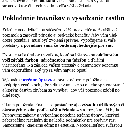
a zabezpečíme jeho
pokládku.
Postaráme sa tiež o výsadbu
stromov, krov či iných rastlín podľa vášho želania.
Pokladanie trávnikov a vysádzanie rastlín
Zeleň je neoddeliteľnou súčasťou väčšiny exteriérov. Skrášli váš
pozemok a zároveň prinesie aj praktické benefity. Aby vám však
dobre poslúžila, musí byť zvolená správne. Vypočujeme si vaše
predstavy a
poradíme vám, čo bude najvhodnejšie pre vás
.
Existuje veľa druhov trávnikov, ktoré sa líšia svojou
odolnosťou
voči záťaži, farbou, náročnosťou na údržbu
a ďalšími
vlastnosťami. Na základe vašich predstáv a parametrov pozemku
vám odporučíme, aký typ sa vám najviac oplatí.
Vykonáme
terénne úpravy
a trávnik odborne položíme na
predpripravené plochy. Poradíme vám, ako sa o neho správne starať
a ktorým častým chybám sa vyhýbať, aby váš pozemok zdobil po
dlhé roky.
Okrem položenia trávnika sa postaráme aj o
výsadbu úžitkových či
okrasných rastlín podľa vášho želania
– stromov, krov či bylín.
Pripravíme záhony a vykonáme potrebné terénne úpravy, ktorými
zabezpečíme rastlinám tie najlepšie podmienky pre správny rast.
Samozrejme, kladieme dôraz na estetiku. Neoddeliteľnou súčasťou