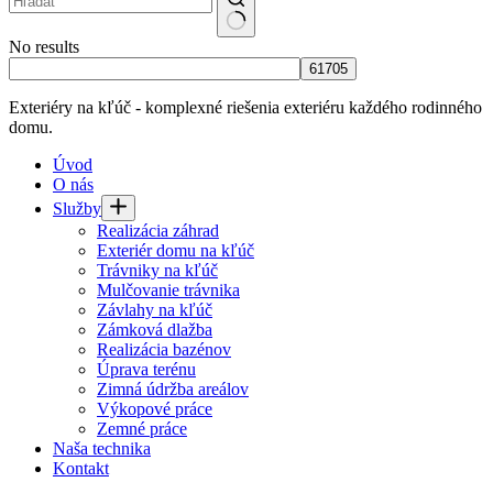
No results
Exteriéry na kľúč - komplexné riešenia exteriéru každého rodinného
domu.
Úvod
O nás
Služby
Realizácia záhrad
Exteriér domu na kľúč
Trávniky na kľúč
Mulčovanie trávnika
Závlahy na kľúč
Zámková dlažba
Realizácia bazénov
Úprava terénu
Zimná údržba areálov
Výkopové práce
Zemné práce
Naša technika
Kontakt