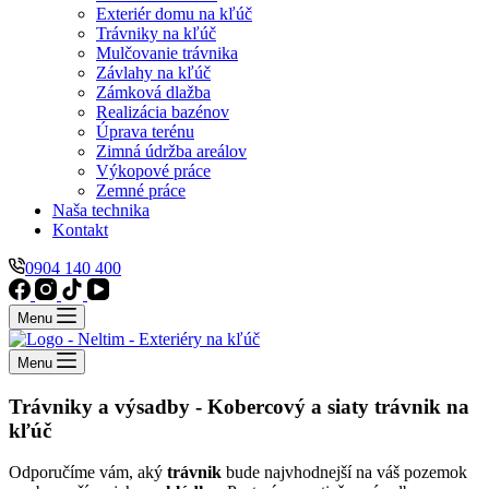
Exteriér domu na kľúč
Trávniky na kľúč
Mulčovanie trávnika
Závlahy na kľúč
Zámková dlažba
Realizácia bazénov
Úprava terénu
Zimná údržba areálov
Výkopové práce
Zemné práce
Naša technika
Kontakt
0904 140 400
Menu
Menu
Trávniky a výsadby - Kobercový a siaty trávnik na
kľúč
Odporučíme vám, aký
trávnik
bude najvhodnejší na váš pozemok