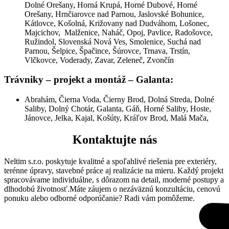
Dolné Orešany, Horná Krupá, Horné Dubové, Horné
Orešany, Hrnčiarovce nad Parnou, Jaslovské Bohunice,
Kátlovce, Košolná, Križovany nad Dudváhom, Lošonec,
Majcichov, Malženice, Naháč, Opoj, Pavlice, Radošovce,
Ružindol, Slovenská Nová Ves, Smolenice, Suchá nad
Parnou, Šelpice, Špačince, Šúrovce, Trnava, Trstín,
Vlčkovce, Voderady, Zavar, Zeleneč, Zvončín
Trávniky – projekt a montáž
–
Galanta:
Abrahám, Čierna Voda, Čierny Brod, Dolná Streda, Dolné
Saliby, Dolný Chotár, Galanta, Gáň, Horné Saliby, Hoste,
Jánovce, Jelka, Kajal, Košúty, Kráľov Brod, Malá Mača,
Kontaktujte nás
Neltim s.r.o. poskytuje kvalitné a spoľahlivé riešenia pre exteriéry,
terénne úpravy, stavebné práce aj realizácie na mieru. Každý projekt
spracovávame individuálne, s dôrazom na detail, moderné postupy a
dlhodobú životnosť.Máte záujem o nezáväznú konzultáciu, cenovú
ponuku alebo odborné odporúčanie? Radi vám pomôžeme.