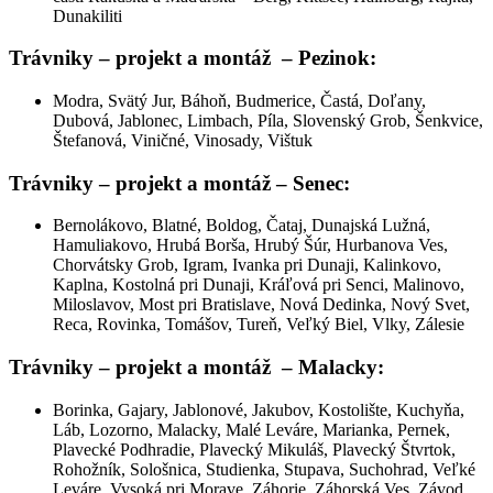
Dunakiliti
Trávniky – projekt a montáž
– Pezinok:
Modra, Svätý Jur, Báhoň, Budmerice, Častá, Doľany,
Dubová, Jablonec, Limbach, Píla, Slovenský Grob, Šenkvice,
Štefanová, Viničné, Vinosady, Vištuk
Trávniky – projekt a montáž – Senec:
Bernolákovo, Blatné, Boldog, Čataj, Dunajská Lužná,
Hamuliakovo, Hrubá Borša, Hrubý Šúr, Hurbanova Ves,
Chorvátsky Grob, Igram, Ivanka pri Dunaji, Kalinkovo,
Kaplna, Kostolná pri Dunaji, Kráľová pri Senci, Malinovo,
Miloslavov, Most pri Bratislave, Nová Dedinka, Nový Svet,
Reca, Rovinka, Tomášov, Tureň, Veľký Biel, Vlky, Zálesie
Trávniky – projekt a montáž
–
Malacky:
Borinka, Gajary, Jablonové, Jakubov, Kostolište, Kuchyňa,
Láb, Lozorno, Malacky, Malé Leváre, Marianka, Pernek,
Plavecké Podhradie, Plavecký Mikuláš, Plavecký Štvrtok,
Rohožník, Sološnica, Studienka, Stupava, Suchohrad, Veľké
Leváre, Vysoká pri Morave, Záhorie, Záhorská Ves, Závod,