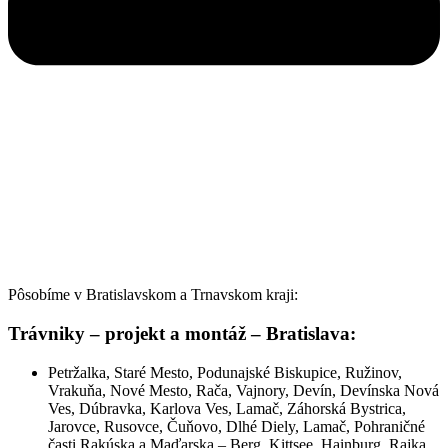
Pôsobíme v Bratislavskom a Trnavskom kraji:
Trávniky – projekt a montáž –
Bratislava:
Petržalka, Staré Mesto, Podunajské Biskupice, Ružinov,
Vrakuňa, Nové Mesto, Rača, Vajnory, Devín, Devínska Nová
Ves, Dúbravka, Karlova Ves, Lamač, Záhorská Bystrica,
Jarovce, Rusovce, Čuňovo, Dlhé Diely, Lamač, Pohraničné
časti Rakúska a Maďarska – Berg, Kittsee, Hainburg, Rajka,