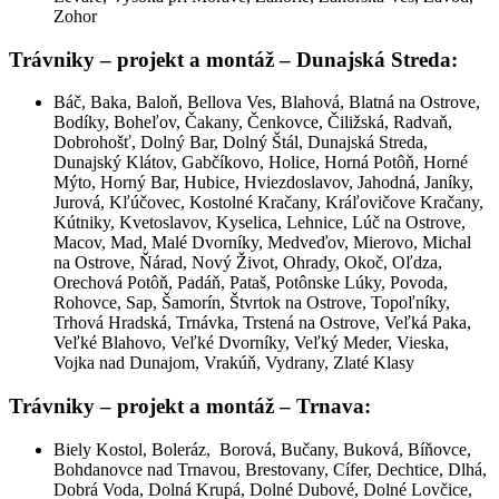
Zohor
Trávniky – projekt a montáž
–
Dunajská Streda:
Báč, Baka, Baloň, Bellova Ves, Blahová, Blatná na Ostrove,
Bodíky, Boheľov, Čakany, Čenkovce, Čiližská, Radvaň,
Dobrohošť, Dolný Bar, Dolný Štál, Dunajská Streda,
Dunajský Klátov, Gabčíkovo, Holice, Horná Potôň, Horné
Mýto, Horný Bar, Hubice, Hviezdoslavov, Jahodná, Janíky,
Jurová, Kľúčovec, Kostolné Kračany, Kráľovičove Kračany,
Kútniky, Kvetoslavov, Kyselica, Lehnice, Lúč na Ostrove,
Macov, Mad, Malé Dvorníky, Medveďov, Mierovo, Michal
na Ostrove, Ňárad, Nový Život, Ohrady, Okoč, Oľdza,
Orechová Potôň, Padáň, Pataš, Potônske Lúky, Povoda,
Rohovce, Sap, Šamorín, Štvrtok na Ostrove, Topoľníky,
Trhová Hradská, Trnávka, Trstená na Ostrove, Veľká Paka,
Veľké Blahovo, Veľké Dvorníky, Veľký Meder, Vieska,
Vojka nad Dunajom, Vrakúň, Vydrany, Zlaté Klasy
Trávniky – projekt a montáž
–
Trnava:
Biely Kostol, Boleráz, Borová, Bučany, Buková, Bíňovce,
Bohdanovce nad Trnavou, Brestovany, Cífer, Dechtice, Dlhá,
Dobrá Voda, Dolná Krupá, Dolné Dubové, Dolné Lovčice,